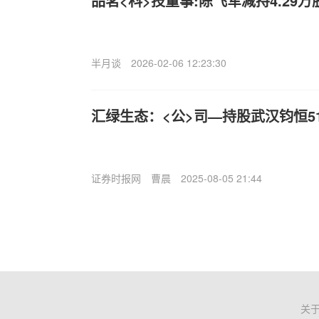
品茗<科>技董事:陈飞军减持4.29万
半月谈
2026-02-06 12:23:30
汇绿生态：<公>司—持股武汉钧恒5
证券时报网
曹晨
2025-08-05 21:44
关