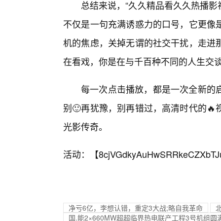
总结来说，“久久精品看久久热播影
不仅是一句充满诱惑力的口号，它更像
机的焦虑，关掉无谓的社交干扰，走进
在看戏，你是在与千百种不同的人生交
每一次点击播放，都是一次全新的
别🙂再犹豫，别再错过，高清时代的
光影传奇。
活动：【
8cjVGdkyAuHwSRRkeCZXbTJ
净亏6亿，李想认错，重定3大战;略自我革命
国.能2×660MW超超临界热电联产工程3号机组圆