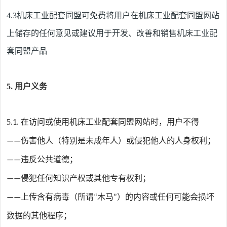
4.3
机床工业配套同盟
可免费将用户在
机床工业配套同盟
网站
上储存的任何意见或建议用于开发、改善和销售
机床工业配
套同盟
产品
5.
用户义务
5
在访问或使用
机床工业配套同盟
网站时，用户不得
.1.
伤害他人（特别是未成年人）或侵犯他人的人身权利；
——
违反公共道德；
——
侵犯任何知识产权或其他专有权利；
——
上传含有病毒（所谓
木马
）的内容或任何可能会损坏
——
“
”
数据的其他程序；