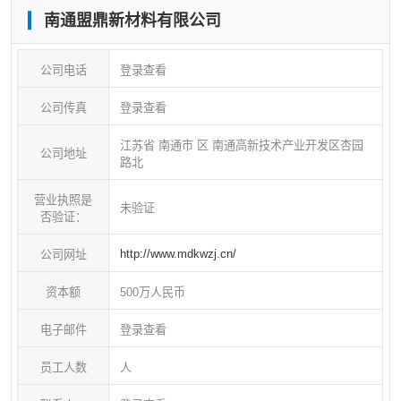
南通盟鼎新材料有限公司
南通盟星科技鸟瞰图，项目位于南通通州高新科技产
业园。
公司电话
登录查看
公司传真
登录查看
南通盟鼎新材料有限公司是一家专业研发，设计，生
产，制造矿物复合材料（人造花岗岩，矿物铸件，树
江苏省 南通市 区 南通高新技术产业开发区杏园
公司地址
路北
脂混凝土）的新型企业，产品应用涉及高精密磨床、
营业执照是
电子、数控加工中心、斜床身车铣复合加工中心、高
未验证
否验证：
精密雕铣机、医疗、纺织、造纸化工设备、军工、航
http://www.mdkwzj.cn/
公司网址
天等领域。
资本额
500万人民币
经过数年引进、吸收、消化、研发、改进材料各方面
电子邮件
登录查看
性能达到了世界同行一流水平，目前，材料在精度、
员工人数
人
稳定性等方面已经达到或超过天然大理石，是一种优