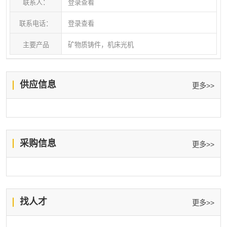
联系人：
登录查看
秀的替代铸铁和天然大理石的新型节能、环保的结构
材料，公司将进一步依托高校，结合自主研发，持续
联系电话：
登录查看
改进已达成客户的不同需求。
主要产品
矿物质铸件，机床光机
供应信息
更多>>
采购信息
更多>>
找人才
更多>>