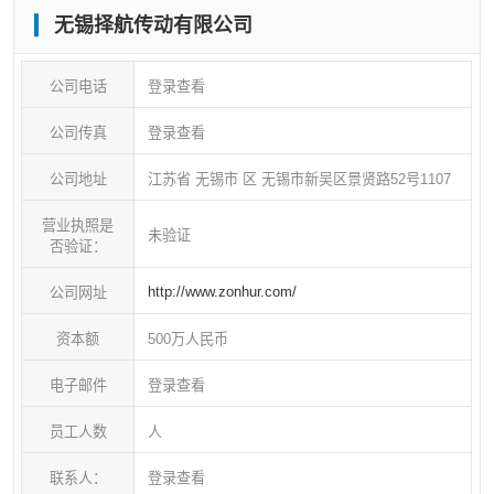
无锡择航传动有限公司
定代理商的殊荣；得到客户的肯定，多次获得优秀供
应商的奖项。
公司电话
登录查看
主要代理品牌：日本KOYO、德国ING,FAG、美国
公司传真
登录查看
McGILL
公司地址
江苏省 无锡市 区 无锡市新吴区景贤路52号1107
营业执照是
未验证
否验证：
http://www.zonhur.com/
公司网址
资本额
500万人民币
电子邮件
登录查看
员工人数
人
联系人：
登录查看