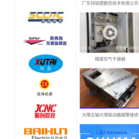
广东钶锐锶数控技术有限公司
00:11
浏览量 : 4358
精密空气干燥器
大隈主轴大隈驱动器报警维修