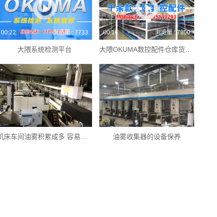
00:22
浏览量 : 7733
00:16
浏览量 : 7800
大隈系统检测平台
大隈OKUMA数控配件仓库货源充足，维修备件充足。
机床车间油雾积累成多 容易引发哪些事故现象
油雾收集器的设备保养