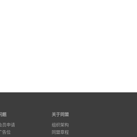
问题
关于同盟
会员申请
组织架构
广告位
同盟章程