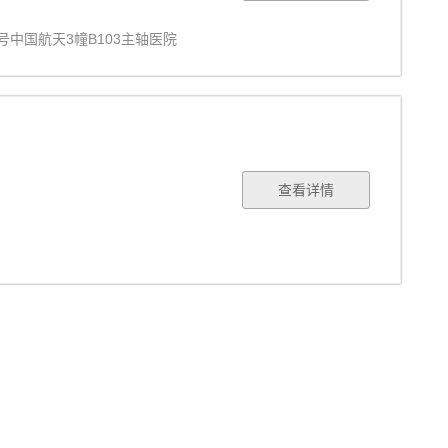
号中国航天3幢B103主轴医院
查看详情