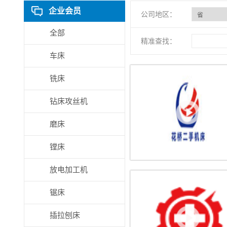
企业会员
公司地区：
全部
精准查找：
车床
铣床
钻床攻丝机
磨床
镗床
放电加工机
锯床
插拉刨床