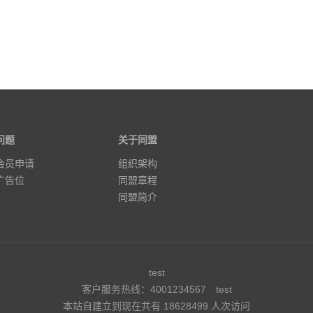
问题
关于同盟
会员申请
组织架构
广告位
同盟章程
同盟简介
test
客户服务热线：4001234567
test
本站自建立到现在共有 18628499 人次访问