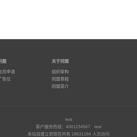
问题
关于同盟
会员申请
组织架构
广告位
同盟章程
同盟简介
test
客户服务热线：4001234567
test
本站自建立到现在共有 18631184 人次访问