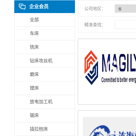
企业会员
公司地区：
全部
精准查找：
车床
铣床
钻床攻丝机
磨床
镗床
放电加工机
锯床
插拉刨床