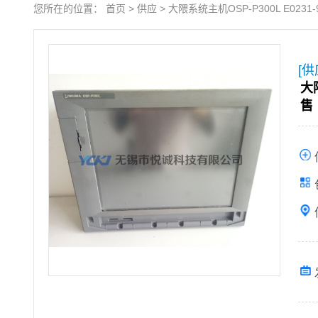
您所在的位置：
首页
>
供应
>
大隈系统主机OSP-P300L E0231-
[供
大隈
售