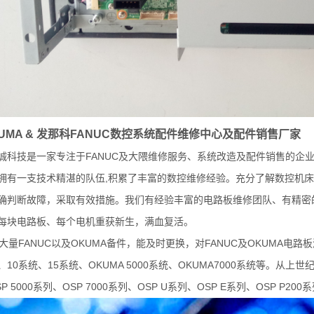
UMA &
发那科
FANUC
数控系统配件维修中心及配件销售厂家
FANUC
诚科技是一家专注于
及大隈维修服务、系统改造及配件销售的企
,
拥有一支技术精湛的队伍
积累了丰富的数控维修经验。充分了解数控机床
确判断故障，采取有效措施。我们有经验丰富的电路板维修团队、有精密
每块电路板、每个电机重获新生，满血复活。
FANUC
OKUMA
FANUC
OKUMA
大量
以及
备件，能及时更换，对
及
电路板
10
15
OKUMA 5000
OKUMA7000
、
系统、
系统、
系统、
系统等。从上世
P 5000
OSP 7000
OSP U
OSP E
OSP P200
系列、
系列、
系列、
系列、
系