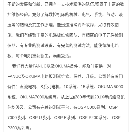
,
不断的发展和创新，已拥有一支技术精湛的队伍
积累了丰富的数
控维修经验。充分了解数控机床的机械、电气、系统、气动、液
压等的结构及其工作原理，能迅速准确判断故障，采取有效措
施。我们有经验丰富的电路板维修团队、有精密的电子元件检测
仪器、有专业的测试设备、有完善的测试方法，能使每块电路
板、每个电机重获新生，满血复活。
FANUC
OKUMA
我们有大量
以及
备件，能及时更换，对
FANUC
OKUMA
及
电路板测试维修、保养、升级。公司并有冷门
S
10
15
OKUMA 5000
备件：直流电机、
系列电机、
系统、
系统、
OKUMA7000
80
201X
系统、
系统等。从上世纪
年代到
年的维修配
OSP 5000
OSP
件均涉及。公司有完善的测试平台，有
系列、
7000
OSP U
OSP E
OSP P200
OSP
系列、
系列、
系列、
系列、
P300
系列等。