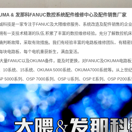
UMA &
发那科
FANUC
数控系统配件维修中心及配件销售厂家
FANUC
诚科技是一家专注于
及大隈维修服务、系统改造及配件销售的企
,
拥有一支技术精湛的队伍
积累了丰富的数控维修经验。充分了解数控机床
确判断故障，采取有效措施。我们有经验丰富的电路板维修团队、有精密
每块电路板、每个电机重获新生，满血复活。
FANUC
OKUMA
FANUC
OKUMA
大量
以及
备件，能及时更换，对
及
电路板
10
15
OKUMA 5000
OKUMA7000
、
系统、
系统、
系统、
系统等。从上世
P 5000
OSP 7000
OSP U
OSP E
OSP P200
系列、
系列、
系列、
系列、
系