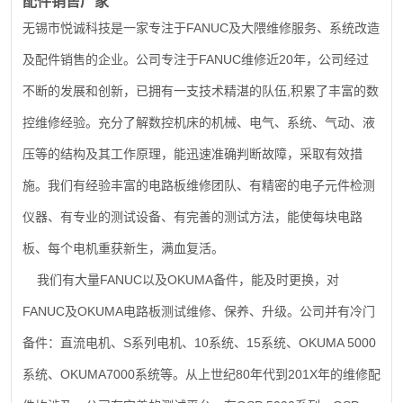
配件销售厂家
FANUC
无锡市悦诚科技是一家专注于
及大隈维修服务、系统改造
FANUC
20
及配件销售的企业。公司专注于
维修近
年，公司经过
,
不断的发展和创新，已拥有一支技术精湛的队伍
积累了丰富的数
控维修经验。充分了解数控机床的机械、电气、系统、气动、液
压等的结构及其工作原理，能迅速准确判断故障，采取有效措
施。我们有经验丰富的电路板维修团队、有精密的电子元件检测
仪器、有专业的测试设备、有完善的测试方法，能使每块电路
板、每个电机重获新生，满血复活。
FANUC
OKUMA
我们有大量
以及
备件，能及时更换，对
FANUC
OKUMA
及
电路板测试维修、保养、升级。公司并有冷门
S
10
15
OKUMA 5000
备件：直流电机、
系列电机、
系统、
系统、
OKUMA7000
80
201X
系统、
系统等。从上世纪
年代到
年的维修配