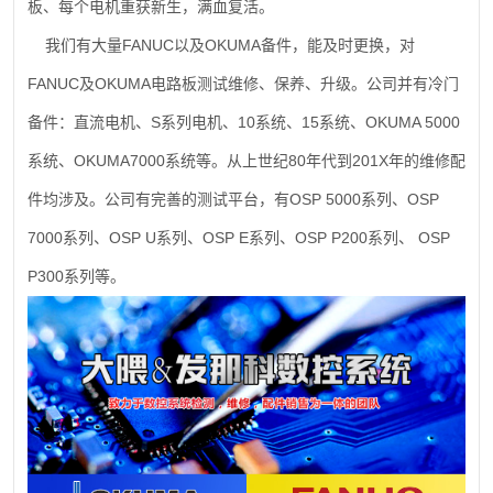
板、每个电机重获新生，满血复活。
FANUC
OKUMA
我们有大量
以及
备件，能及时更换，对
FANUC
OKUMA
及
电路板测试维修、保养、升级。公司并有冷门
S
10
15
OKUMA 5000
备件：直流电机、
系列电机、
系统、
系统、
OKUMA7000
80
201X
系统、
系统等。从上世纪
年代到
年的维修配
OSP 5000
OSP
件均涉及。公司有完善的测试平台，有
系列、
7000
OSP U
OSP E
OSP P200
OSP
系列、
系列、
系列、
系列、
P300
系列等。