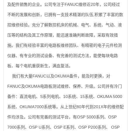
FANUC
20
及配件销售的企业。公司专注于
维修近
年，公司经过
,
不断的发展和创新，已拥有一支技术精湛的队伍
积累了丰富的数
控维修经验。充分了解数控机床的机械、电气、系统、气动、液
压等的结构及其工作原理，能迅速准确判断故障，采取有效措
施。我们有经验丰富的电路板维修团队、有精密的电子元件检测
仪器、有专业的测试设备、有完善的测试方法，能使每块电路
板、每个电机重获新生，满血复活。
FANUC
OKUMA
我们有大量
以及
备件，能及时更换，对
FANUC
OKUMA
及
电路板测试维修、保养、升级。公司并有冷门
S
10
15
OKUMA 5000
备件：直流电机、
系列电机、
系统、
系统、
OKUMA7000
80
201X
系统、
系统等。从上世纪
年代到
年的维修配
OSP 5000
OSP
件均涉及。公司有完善的测试平台，有
系列、
7000
OSP U
OSP E
OSP P200
OSP
系列、
系列、
系列、
系列、