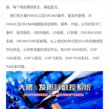
板、每个电机重获新生，满血复活。
FANUC
OKUMA
我们有大量
以及
备件，能及时更换，对
FANUC
OKUMA
及
电路板测试维修、保养、升级。公司并有冷门
S
10
15
OKUMA 5000
备件：直流电机、
系列电机、
系统、
系统、
OKUMA7000
80
201X
系统、
系统等。从上世纪
年代到
年的维修配
OSP 5000
OSP
件均涉及。公司有完善的测试平台，有
系列、
7000
OSP U
OSP E
OSP P200
OSP
系列、
系列、
系列、
系列、
P300
系列等。