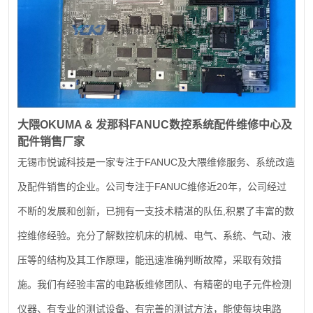
大隈
OKUMA &
发那科
FANUC
数控系统配件维修中心及
配件销售厂家
FANUC
无锡市悦诚科技是一家专注于
及大隈维修服务、系统改造
FANUC
20
及配件销售的企业。公司专注于
维修近
年，公司经过
,
不断的发展和创新，已拥有一支技术精湛的队伍
积累了丰富的数
控维修经验。充分了解数控机床的机械、电气、系统、气动、液
压等的结构及其工作原理，能迅速准确判断故障，采取有效措
施。我们有经验丰富的电路板维修团队、有精密的电子元件检测
仪器、有专业的测试设备、有完善的测试方法，能使每块电路