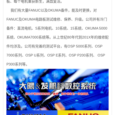
板、每个电机重获新生，满血复活。
FANUC
OKUMA
我们有大量
以及
备件，能及时更换，对
FANUC
OKUMA
及
电路板测试维修、保养、升级。公司并有冷门
S
10
15
OKUMA 5000
备件：直流电机、
系列电机、
系统、
系统、
OKUMA7000
80
201X
系统、
系统等。从上世纪
年代到
年的维修配
OSP 5000
OSP
件均涉及。公司有完善的测试平台，有
系列、
7000
OSP U
OSP E
OSP P200
OSP
系列、
系列、
系列、
系列、
P300
系列等。