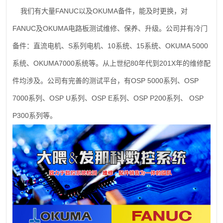
FANUC
OKUMA
我们有大量
以及
备件，能及时更换，对
FANUC
OKUMA
及
电路板测试维修、保养、升级。公司并有冷门
S
10
15
OKUMA 5000
备件：直流电机、
系列电机、
系统、
系统、
OKUMA7000
80
201X
系统、
系统等。从上世纪
年代到
年的维修配
OSP 5000
OSP
件均涉及。公司有完善的测试平台，有
系列、
7000
OSP U
OSP E
OSP P200
OSP
系列、
系列、
系列、
系列、
P300
系列等。