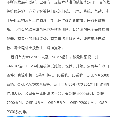
,
不断的发展和创新，已拥有一支技术精湛的队伍
积累了丰富的数
控维修经验。充分了解数控机床的机械、电气、系统、气动、液
压等的结构及其工作原理，能迅速准确判断故障，采取有效措
施。我们有经验丰富的电路板维修团队、有精密的电子元件检测
仪器、有专业的测试设备、有完善的测试方法，能使每块电路
板、每个电机重获新生，满血复活。
FANUC
OKUMA
我们有大量
以及
备件，能及时更换，对
FANUC
OKUMA
及
电路板测试维修、保养、升级。公司并有冷门
S
10
15
OKUMA 5000
备件：直流电机、
系列电机、
系统、
系统、
OKUMA7000
80
201X
系统、
系统等。从上世纪
年代到
年的维修配
OSP 5000
OSP
件均涉及。公司有完善的测试平台，有
系列、
7000
OSP U
OSP E
OSP P200
OSP
系列、
系列、
系列、
系列、
P300
系列等。