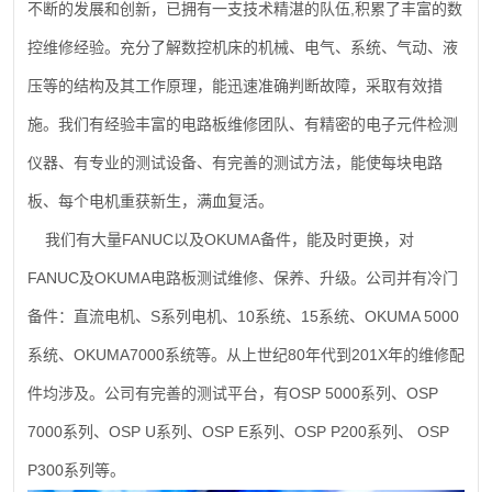
,
不断的发展和创新，已拥有一支技术精湛的队伍
积累了丰富的数
控维修经验。充分了解数控机床的机械、电气、系统、气动、液
压等的结构及其工作原理，能迅速准确判断故障，采取有效措
施。我们有经验丰富的电路板维修团队、有精密的电子元件检测
仪器、有专业的测试设备、有完善的测试方法，能使每块电路
板、每个电机重获新生，满血复活。
FANUC
OKUMA
我们有大量
以及
备件，能及时更换，对
FANUC
OKUMA
及
电路板测试维修、保养、升级。公司并有冷门
S
10
15
OKUMA 5000
备件：直流电机、
系列电机、
系统、
系统、
OKUMA7000
80
201X
系统、
系统等。从上世纪
年代到
年的维修配
OSP 5000
OSP
件均涉及。公司有完善的测试平台，有
系列、
7000
OSP U
OSP E
OSP P200
OSP
系列、
系列、
系列、
系列、
P300
系列等。