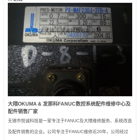
大隈
OKUMA &
发那科
FANUC
数控系统配件维修中心及
配件销售厂家
FANUC
无锡市悦诚科技是一家专注于
及大隈维修服务、系统改造
FANUC
20
及配件销售的企业。公司专注于
维修近
年，公司经过